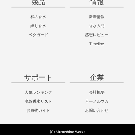
製品
情報
和の香水
新着情報
練り香水
香水入門
ベタガード
感想レビュー
Timeline
サポート
企業
人気ランキング
会社概要
廃盤香水リスト
月一メルマガ
お買物ガイド
お問い合わせ
(C) Musashino Works