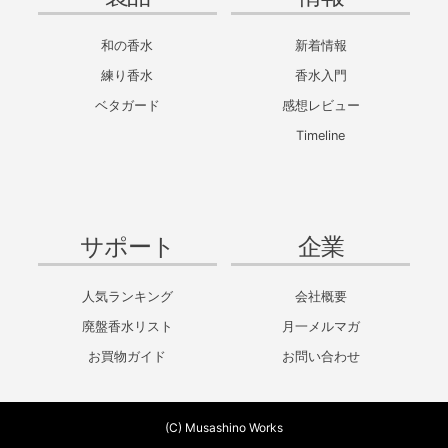
和の香水
新着情報
練り香水
香水入門
ベタガード
感想レビュー
Timeline
サポート
企業
人気ランキング
会社概要
廃盤香水リスト
月一メルマガ
お買物ガイド
お問い合わせ
(C) Musashino Works