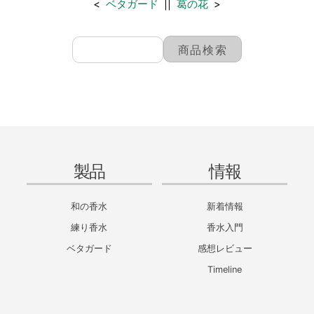
<
ベタガード
||
葛の花
>
製品
情報
和の香水
新着情報
練り香水
香水入門
ベタガード
感想レビュー
Timeline