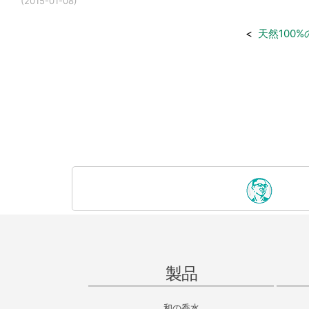
(2015-01-08)
<
天然100
製品
和の香水