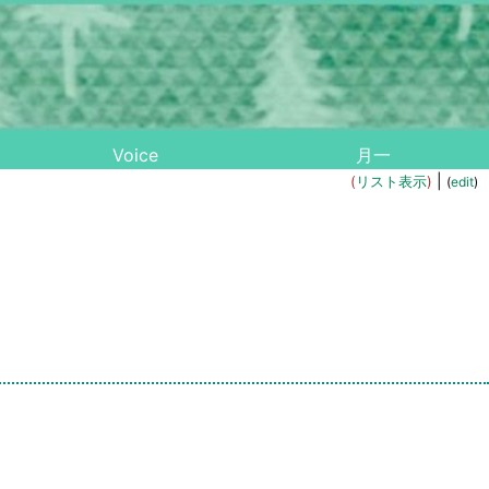
Voice
月一
|
(
リスト表示
)
(
edit
)