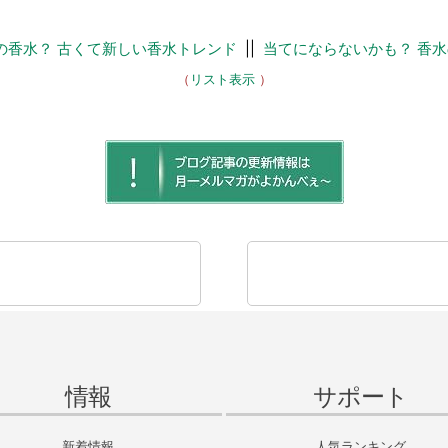
%の香水？ 古くて新しい香水トレンド
||
当てにならないかも？ 香
（
リスト表示
）
情報
サポート
新着情報
人気ランキング