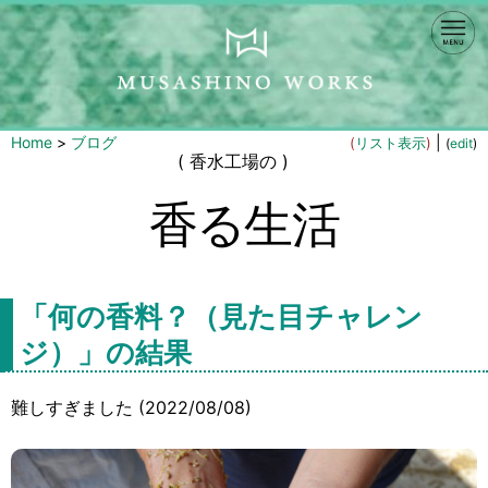
Home
>
ブログ
|
(
リスト表示
)
(
edit
)
( 香水工場の )
香る生活
「何の香料？（見た目チャレン
ジ）」の結果
難しすぎました (2022/08/08)