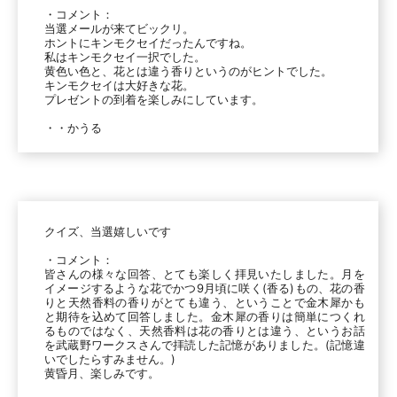
・コメント：
当選メールが来てビックリ。
ホントにキンモクセイだったんですね。
私はキンモクセイ一択でした。
黄色い色と、花とは違う香りというのがヒントでした。
キンモクセイは大好きな花。
プレゼントの到着を楽しみにしています。
・・かうる
クイズ、当選嬉しいです
・コメント：
皆さんの様々な回答、とても楽しく拝見いたしました。月を
イメージするような花でかつ9月頃に咲く(香る)もの、花の香
りと天然香料の香りがとても違う、ということで金木犀かも
と期待を込めて回答しました。金木犀の香りは簡単につくれ
るものではなく、天然香料は花の香りとは違う、というお話
を武蔵野ワークスさんで拝読した記憶がありました。(記憶違
いでしたらすみません。)
黄昏月、楽しみです。