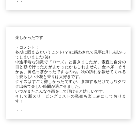
・・
楽しかったです
・コメント：
冬期に固まるというヒント(？)に惑わされて見事に引っ掛かっ
てしまいました(笑)
中途半端な知識で『ローズ』と書きましたが、素直に自分の
目と勘で行った方がよかったかもしれません。金木犀…そう
かぁ、黄色っぽかったですものね。秋の訪れを報せてくれる
可愛らしい小花と香りは大好きです。
クイズはすごく難しかったですが、参加するだけでもワクワ
ク出来て楽しい時間が過ごせました。
いつかまたこんな企画をして頂けると嬉しいです。
そして新スリーピングミストの発売も楽しみにしておりま
す！
・・