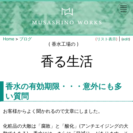
Home
>
ブログ
|
(
リスト表示
)
(
edit
)
( 香水工場の )
香る生活
香水の有効期限・・・意外にも多
い質問
お客様からよく聞かれるので文章にしました。
化粧品の大敵は「腐敗」と「酸化」(アンチエイジングの大