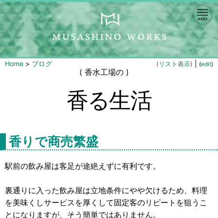
Home
>
ブログ
|
(
リスト表示
)
(
edit
)
( 香水工場の )
香る生活
香りで商売繁盛
駅前の飲み屋は客足が途絶えずに有利です。
裏通りに入った飲み屋は立地条件にやや欠けるため、料理
を美味くしサービスを厚くして固定客のリピートを狙うこ
とになりますが、そう簡単ではありません。