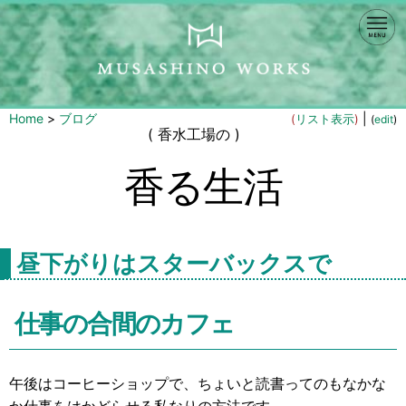
Home
>
ブログ
|
(
リスト表示
)
(
edit
)
( 香水工場の )
香る生活
昼下がりはスターバックスで
仕事の合間のカフェ
午後はコーヒーショップで、ちょいと読書ってのもなかな