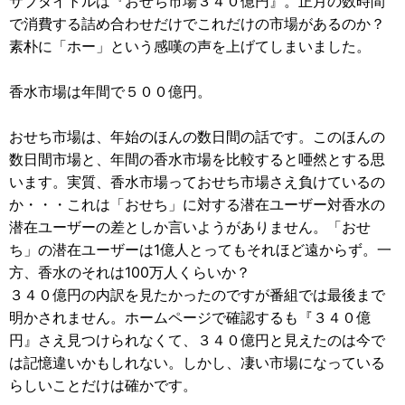
サブタイトルは『おせち市場３４０億円』。正月の数時間
で消費する詰め合わせだけでこれだけの市場があるのか？
素朴に「ホー」という感嘆の声を上げてしまいました。
香水市場は年間で５００億円。
おせち市場は、年始のほんの数日間の話です。このほんの
数日間市場と、年間の香水市場を比較すると唖然とする思
います。実質、香水市場っておせち市場さえ負けているの
か・・・これは「おせち」に対する潜在ユーザー対香水の
潜在ユーザーの差としか言いようがありません。「おせ
ち」の潜在ユーザーは1億人とってもそれほど遠からず。一
方、香水のそれは100万人くらいか？
３４０億円の内訳を見たかったのですが番組では最後まで
明かされません。ホームページで確認するも『３４０億
円』さえ見つけられなくて、３４０億円と見えたのは今で
は記憶違いかもしれない。しかし、凄い市場になっている
らしいことだけは確かです。