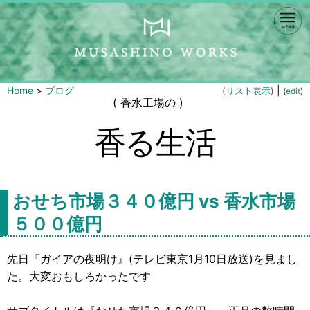
Home
>
ブログ
|
(
リスト表示
)
(
edit
)
( 香水工場の )
香る生活
おせち市場３４０億円 vs 香水市場
５００億円
先日『ガイアの夜明け』(テレビ東京1月10日放送)を見まし
た。大変おもしろかったです