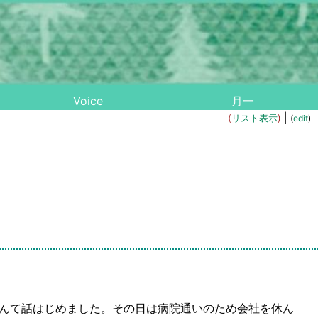
Voice
月一
|
(
リスト表示
)
(
edit
)
んて話はじめました。その日は病院通いのため会社を休ん