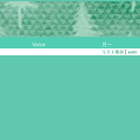
Voice
月一
リスト表示
|
(edit)