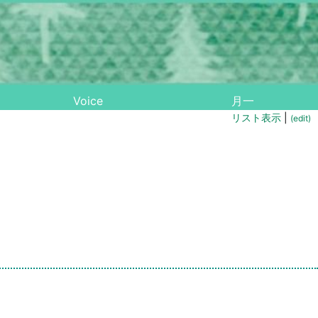
Voice
月一
リスト表示
|
(edit)