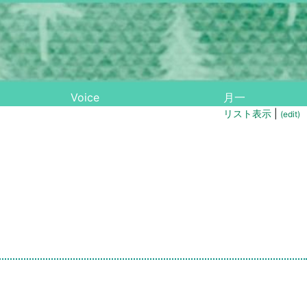
Voice
月一
リスト表示
|
(edit)