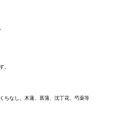
。
す。
くちなし、木蓮、菖蒲、沈丁花、芍薬等