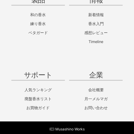
和の香水
新着情報
練り香水
香水入門
ベタガード
感想レビュー
Timeline
サポート
企業
人気ランキング
会社概要
廃盤香水リスト
月一メルマガ
お買物ガイド
お問い合わせ
(C) Musashino Works