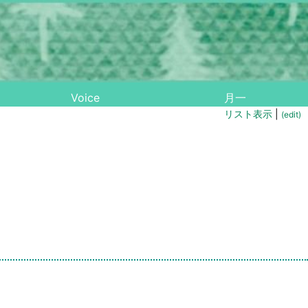
Voice
月一
リスト表示
|
(edit)