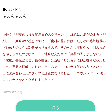
●ハンドル：
ふぇんふぇん
(国分) 「浴室のような湿度高めのグリーン」「緑色にお湯が染まる入浴
剤」・・興味深い感想ですね。『蜜柑の花』には、たしかに熱帯地帯の
ざわめきのような部分がありますので、そのへんに湿度や入浴剤の片鱗
を感じられたのかな？・・ 地味な見た目で「薔薇の香りがしない」
「家族が薔薇だと言い張る薔薇」は当社『野ばら』に似た香りだったと
いうご意見と理解しました。ところで、このバラは何だろう？といっし
ょに読み合わせたスタッフと話題になりました・・コウシンバラ？ モッ
コウバラ？などど空想しました・・
(2026-07-08)
戻る