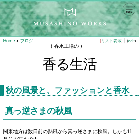
Home
>
ブログ
|
(
リスト表示
)
(
edit
)
( 香水工場の )
香る生活
秋の風景と、ファッションと香水
真っ逆さまの秋風
関東地方は数日前の熱風から真っ逆さまに秋風。しかも11