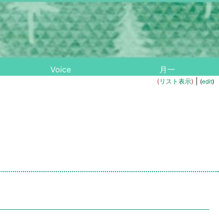
Voice
月一
|
(
リスト表示
)
(
edit
)