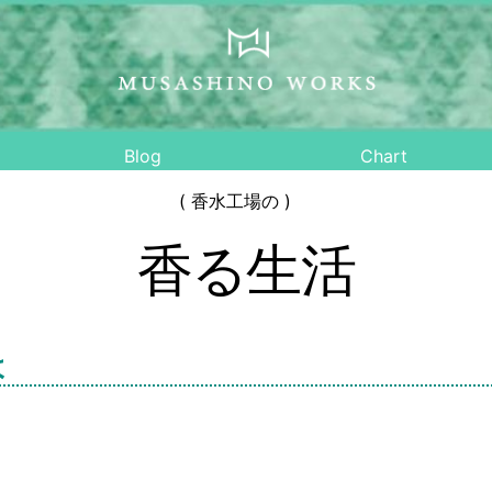
Blog
Chart
( 香水工場の )
香る生活
よ