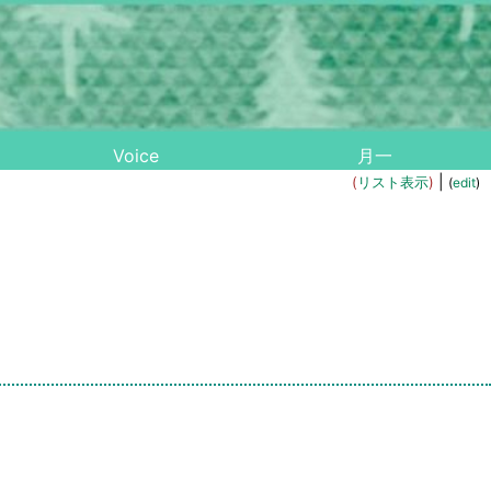
Voice
月一
|
(
リスト表示
)
(
edit
)