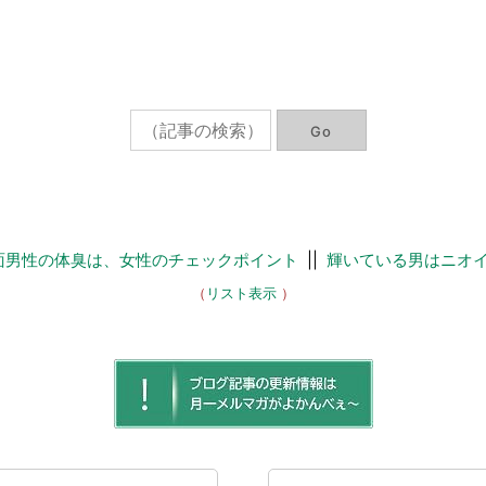
面男性の体臭は、女性のチェックポイント
||
輝いている男はニオ
（
リスト表示
）