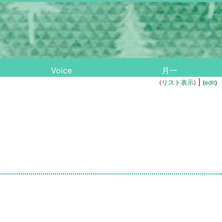
Voice
月一
|
(
リスト表示
)
(
edit
)