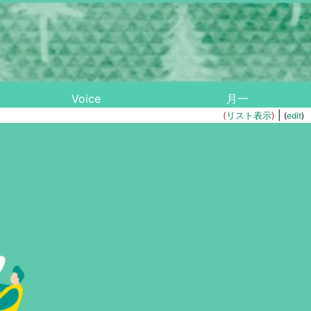
Voice
月一
|
(
リスト表示
)
(
edit
)