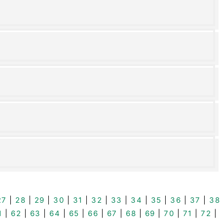
27
|
28
|
29
|
30
|
31
|
32
|
33
|
34
|
35
|
36
|
37
|
38
1
|
62
|
63
|
64
|
65
|
66
|
67
|
68
|
69
|
70
|
71
|
72
|