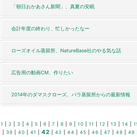
「朝日おかあさん新聞」、真夏の安眠
会計年度の終わり、忙しかったなー
ローズオイル蒸留所、NatureBase社のやる気な話
広告用の動画CM、作りたい
2014年のダマスクローズ、バラ蒸留所からの最新情報
1
|
2
|
3
|
4
|
5
|
6
|
7
|
8
|
9
|
10
|
11
|
12
|
13
|
14
|
1
42
|
39
|
40
|
41
|
|
43
|
44
|
45
|
46
|
47
|
48
|
49