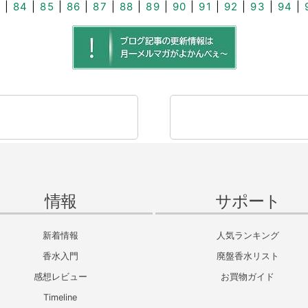
3
|
84
|
85
|
86
|
87
|
88
|
89
|
90
|
91
|
92
|
93
|
94
|
情報
サポート
新着情報
人気ランキング
香水入門
廃盤香水リスト
感想レビュー
お買物ガイド
Timeline