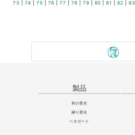
73
|
74
|
75
|
76
|
77
|
78
|
79
|
80
|
81
|
82
|
8
製品
和の香水
練り香水
ベタガード