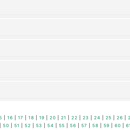
5
|
16
|
17
|
18
|
19
|
20
|
21
|
22
|
23
|
24
|
25
|
26
|
|
50
|
51
|
52
|
53
|
54
|
55
|
56
|
57
|
58
|
59
|
60
|
6