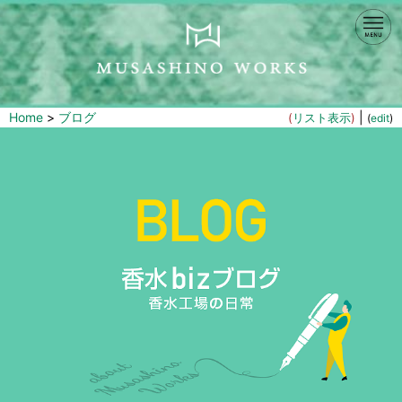
Home
>
ブログ
|
(
リスト表示
)
(
edit
)