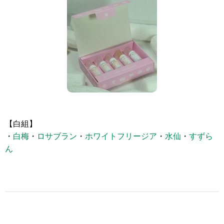
【白組】
・
白梅
・
ロサブラン
・
ホワイトフリージア
・
水仙
・
すずら
ん