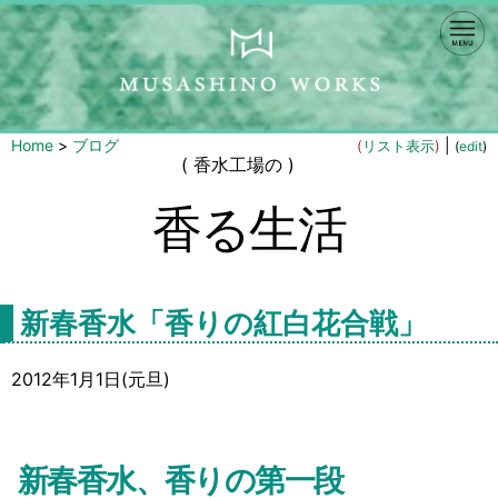
Home
>
ブログ
|
(
リスト表示
)
(
edit
)
( 香水工場の )
香る生活
新春香水「香りの紅白花合戦」
2012年1月1日(元旦)
新春香水、香りの第一段