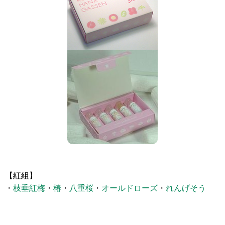
【紅組】
・
枝垂紅梅
・
椿
・
八重桜
・
オールドローズ
・
れんげそう